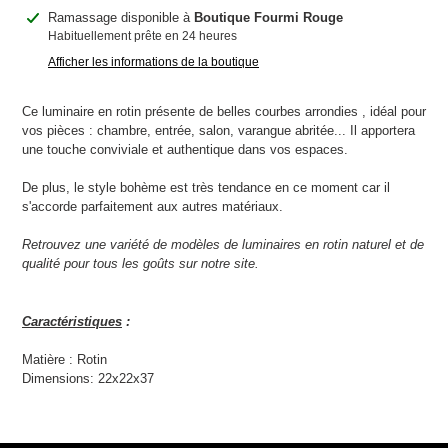
Ajout
Ramassage disponible à
Boutique Fourmi Rouge
d'un
Habituellement prête en 24 heures
produit
Afficher les informations de la boutique
à
votre
panier
Ce luminaire en rotin présente de belles courbes arrondies , idéal pour
vos pièces : chambre, entrée, salon, varangue abritée...
Il apportera
une touche conviviale et authentique dans vos espaces.
De plus, le style bohème est très tendance en ce moment car il
s'accorde parfaitement aux autres matériaux.
Retrouvez une variété de modèles de luminaires en rotin naturel et de
qualité pour tous les goûts sur notre site.
Caractéristiques
:
Matière : Rotin
Dimensions: 22x22x37