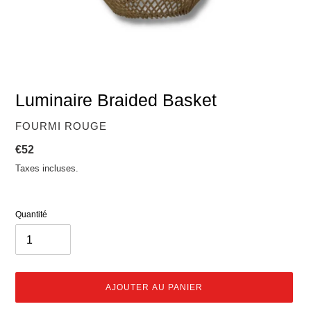
Luminaire Braided Basket
DISTRIBUTEUR
FOURMI ROUGE
Prix
€52
normal
Taxes incluses.
Quantité
AJOUTER AU PANIER